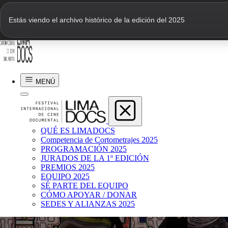
Estás viendo el archivo histórico de la edición del 2025
Farid Hoyos
TRADICIONES CRUZADAS
MENÚ
2023 | 13 min | Perú
QUÉ ES LIMADOCS
Competencia de Cortometrajes 2025
PROGRAMACIÓN 2025
JURADOS DE LA 1º EDICIÓN
PREMIOS 2025
EQUIPO 2025
SÉ PARTE DEL EQUIPO
CÓMO APOYAR / DONAR
SEDES Y ALIANZAS 2025