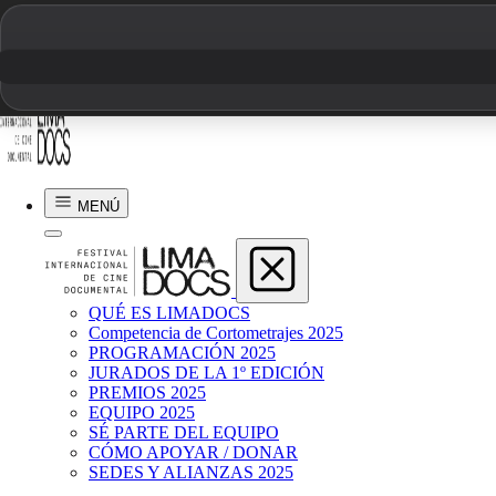
Diego Palomino Zea
RITUAL
MENÚ
2023 | 10 min | Perú, Cuba
QUÉ ES LIMADOCS
Competencia de Cortometrajes 2025
PROGRAMACIÓN 2025
JURADOS DE LA 1º EDICIÓN
PREMIOS 2025
EQUIPO 2025
SÉ PARTE DEL EQUIPO
CÓMO APOYAR / DONAR
SEDES Y ALIANZAS 2025