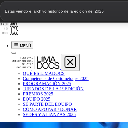
Estás viendo el archivo histórico de la edición del 2025
Daniela Asti
LA PRIMERA VEZ QUE VI LA TIERRA MOVERS
MENÚ
2021 | 6 min | Perú
QUÉ ES LIMADOCS
Competencia de Cortometrajes 2025
PROGRAMACIÓN 2025
JURADOS DE LA 1º EDICIÓN
PREMIOS 2025
EQUIPO 2025
SÉ PARTE DEL EQUIPO
CÓMO APOYAR / DONAR
SEDES Y ALIANZAS 2025