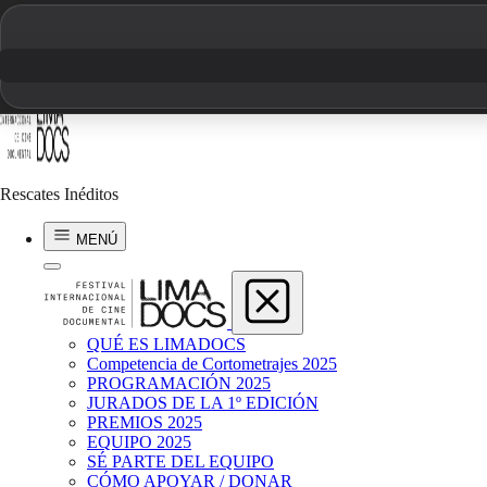
Luis Figueroa
EL ÁNGEL RADIANTE
Rescates Inéditos
1978 | 7 min | Perú
MENÚ
QUÉ ES LIMADOCS
Competencia de Cortometrajes 2025
PROGRAMACIÓN 2025
JURADOS DE LA 1º EDICIÓN
PREMIOS 2025
EQUIPO 2025
SÉ PARTE DEL EQUIPO
CÓMO APOYAR / DONAR