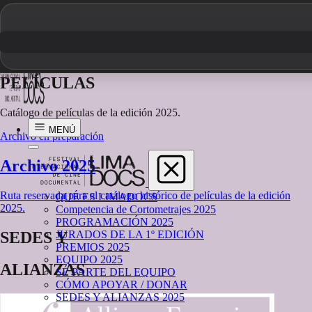
PELÍCULAS
Catálogo de películas de la edición 2025.
MENÚ
Archivo en preparación
Archivo 2025
Ruta reservada para el catálogo histórico de películas de la edición
QUÉ ES LIMADOCS
2025.
Competencia de Cortometrajes 2025
PROGRAMACIÓN 2025
SEDES Y
JURADOS DE LA 1º EDICIÓN
PREMIOS 2025
EQUIPO 2025
ALIANZAS
SÉ PARTE DEL EQUIPO
CÓMO APOYAR / DONAR
SEDES Y ALIANZAS 2025