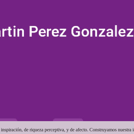
inspiración, de riqueza perceptiva, y de afecto. Construyamos nuestra i