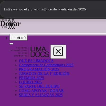
Estás viendo el archivo histórico de la edición del 2025
Donar
MENÚ
QUÉ ES LIMADOCS
Competencia de Cortometrajes 2025
PROGRAMACIÓN 2025
JURADOS DE LA 1º EDICIÓN
PREMIOS 2025
EQUIPO 2025
SÉ PARTE DEL EQUIPO
CÓMO APOYAR / DONAR
SEDES Y ALIANZAS 2025