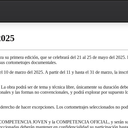
2025
su primera edición, que se celebrará del 21 al 25 de mayo del 2025. Es
 sus cortometrajes documentales.
 hasta el 10 de marzo del 2025. A partir del 11 y hasta el 31 de ma
 La obra podrá ser de tema y técnica libre, únicamente su duración deber
sonales y las formas no convencionales, y podrá explorar por supuesto l
l derecho de hacer excepciones. Los cortometrajes seleccionados no podrá
es, la COMPETENCIA JOVEN y la COMPETENCIA OFICIAL, y serán sus mi
eccionadas deberán mantener en confidencialidad su participación hasta e