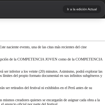
Ir a la edición Actual
te naciente evento, una de las citas más recientes del cine
rzo, la inscripción de la COMPETENCIA JOVEN como de la COMPETENCIA
á ser inferior a los veinte (20) minutos. Asimismo, podrá explorar las
os límites del propio formato documental en sus infinitos subgéneros y
n ser retirados del festival ni exhibidos en el Perú antes de su
smos creadores quienes se encargarán de asignar cada obra a la
l anuncio oficial por parte del festival.