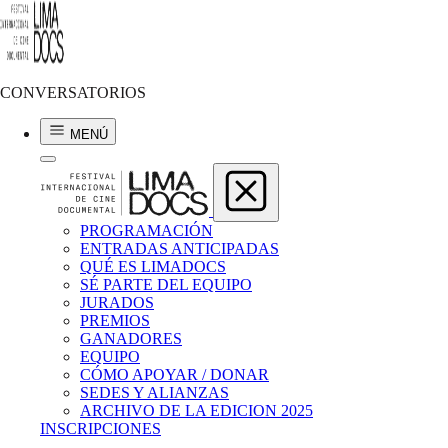
Apreciación de Cine: encuentro con el voto del público
Descripción: Un documentalista, un periodista y un progra
CONVERSATORIOS
determina nuestra experiencia como espectadores, y cómo c
MENÚ
José Luis García
Uno de los documentalistas más reconocidos de Argentina, discípulo d
película Fuck You! El último show retrata el backstage y el histórico 
su clausura.
PROGRAMACIÓN
ENTRADAS ANTICIPADAS
QUÉ ES LIMADOCS
SÉ PARTE DEL EQUIPO
JURADOS
PREMIOS
GANADORES
EQUIPO
CÓMO APOYAR / DONAR
SEDES Y ALIANZAS
ARCHIVO DE LA EDICION 2025
INSCRIPCIONES