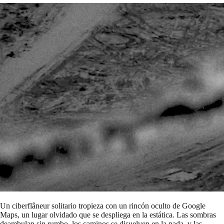
Un ciberflâneur solitario tropieza con un rincón oculto de Google
Maps, un lugar olvidado que se despliega en la estática. Las sombras
deambulan sin rumbo, los caminos se disuelven en la nada, y las