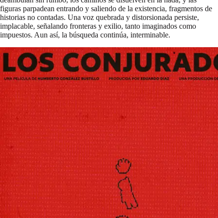
figuras parpadean entrando y saliendo de la existencia, fragmentos de
historias no contadas. Una voz quebrada y distorsionada persiste,
implacable, señalando fronteras y exilio, tanto imaginados como
impuestos. Aun así, la búsqueda continúa, interminable.