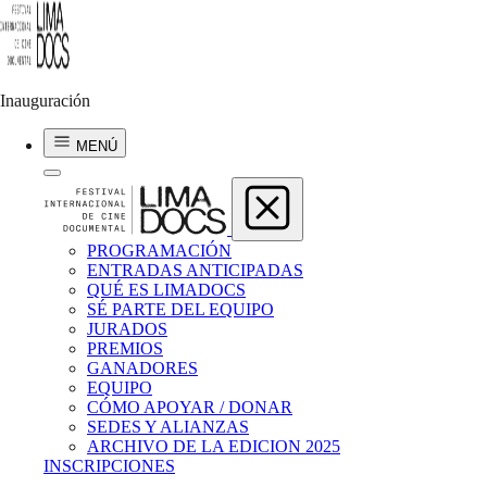
Assia Piqueras
LO QUE CREEMOS ES LO QUE CUENTA PARA
NUESTRA VIDA
Inauguración
2025 | 19 min | FRANCIA, ESPAÑA
MENÚ
PROGRAMACIÓN
ENTRADAS ANTICIPADAS
QUÉ ES LIMADOCS
SÉ PARTE DEL EQUIPO
JURADOS
PREMIOS
GANADORES
EQUIPO
CÓMO APOYAR / DONAR
SEDES Y ALIANZAS
ARCHIVO DE LA EDICION 2025
INSCRIPCIONES