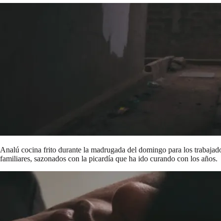
Analú cocina frito durante la madrugada del domingo para los trabajado
familiares, sazonados con la picardía que ha ido curando con los años.